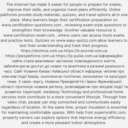
The internet has made it easier for people to prepare for exams,
improve their skills, and organize travel plans efficiently. Online
platforms provide study materials, quizzes, and travel options all in one
place. Many learners begin their certification preparation on
www.certification-questions.com
, reviewing exam-style questions to
strengthen their knowledge. Another valuable resource is
www.certification-exam.com
, where users can access mock exams
and practice tests. Quizzes on
www.easy-quizzz.com
allow learners to
test their understanding and track their progress.
https://domnus.com.ua
https://b-journal.com.ua
https://peopleforce.com.ua
https://iq-pulse.com.ua
Інформаційні
сайти стали важливою частиною повсякденного життя,
забезпечуючи доступ до новин та аналітики в режимі реального
часу. Сайт
Новини Києва і Київської області
інформує читачів про
ключові події Києва, охоплюючи політичні, економічні та культурні
теми. У свою чергу,
Новини Прикарпяття і Івано-Франківської
області
пропонує новини регіону, розповідаючи про місцеві події та
розвиток територій.
mediatop
Technology and professional home
services both contribute to a more convenient lifestyle. Through
free
video chat
, people can stay connected and communicate easily
regardless of location. At the same time, proper insulation is essential
for maintaining comfortable spaces. With help from
superiorattic.com
,
property owners can explore options that improve energy efficiency
and create a more pleasant indoor atmosphere.